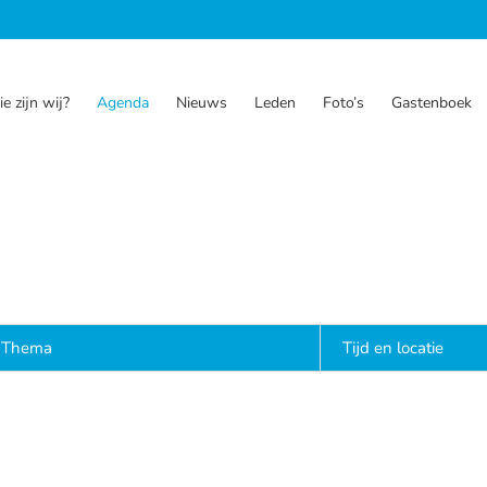
e zijn wij?
Agenda
Nieuws
Leden
Foto’s
Gastenboek
Thema
Tijd en locatie