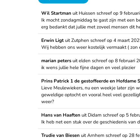
Wil Startman
uit
Huissen
schreef op
9 februar
Ik mocht zondagmiddag te gast zijn met een b
erg bedankt dat jullie met zoveel mensen dit 
Erwin Ligt
uit
Zutphen
schreef op
4 maart 202
Wij hebben ons weer kostelijk vermaakt ( zon 
marian peters
uit
elden
schreef op
8 februari 
ik wens jullie hele fijne dagen en veel plezier
Prins Patrick 1 de gestoffeerde en Hofdame
Lieve Meulewiekers, nu een weekje later zijn 
geweldige optocht en vooral heel veel gezellig
weer?
Hans van Haaften
uit
Didam
schreef op
5 febr
Ik heb net een stuk over de geschiedenis van 
Trudie van Biesen
uit
Arnhem
schreef op
28 fe