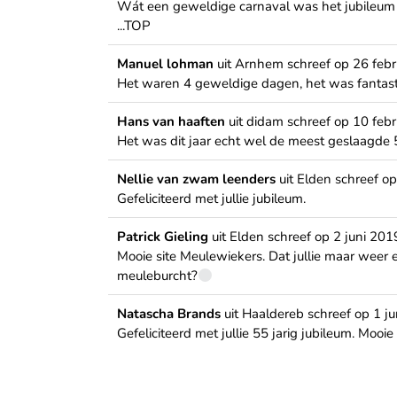
Wát een geweldige carnaval was het jubileum ja
...TOP
Manuel lohman
uit
Arnhem
schreef op
26 febr
Het waren 4 geweldige dagen, het was fantas
Hans van haaften
uit
didam
schreef op
10 febr
Het was dit jaar echt wel de meest geslaagde
Nellie van zwam leenders
uit
Elden
schreef op
Gefeliciteerd met jullie jubileum.
Patrick Gieling
uit
Elden
schreef op
2 juni 201
Mooie site Meulewiekers. Dat jullie maar weer 
meuleburcht?
Natascha Brands
uit
Haaldereb
schreef op
1 ju
Gefeliciteerd met jullie 55 jarig jubileum. Mooi