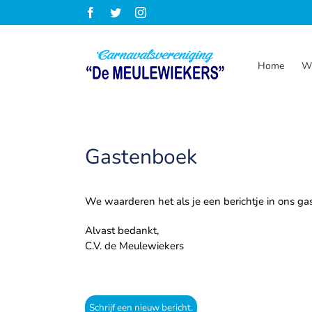
Ga
Facebook
Twitter
Instagram
naar
inhoud
Home
Wi
Gastenboek
We waarderen het als je een berichtje in ons ga
Alvast bedankt,
C.V. de Meulewiekers